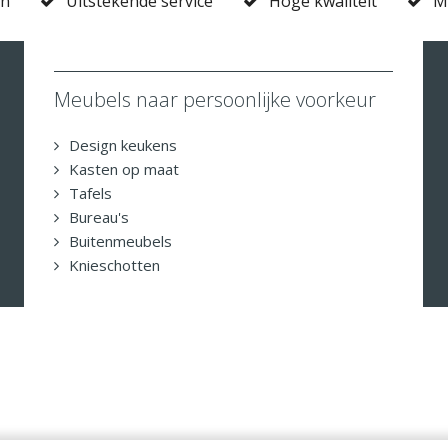
en
Uitstekende service
Hoge kwaliteit
M
Meubels naar persoonlijke voorkeur
Design keukens
Kasten op maat
Tafels
Bureau's
Buitenmeubels
Knieschotten